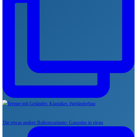
Die etwas andere Balkonvariante: Ganzglas in elega