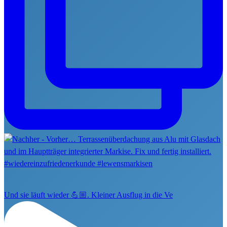
Und sie läuft wieder 💪🏼. Kleiner Ausflug in die Ve