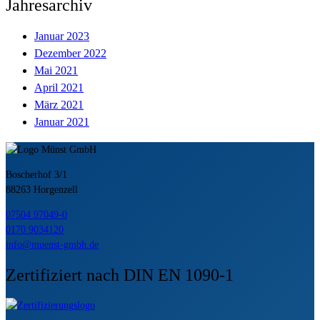
Jahresarchiv
Januar 2023
Dezember 2022
Mai 2021
April 2021
März 2021
Januar 2021
Boscherhof 3/1
88263 Horgenzell
07504 97049-0
0170 9034120
info@muenst-gmbh.de
Zertifiziert nach DIN EN 1090-1