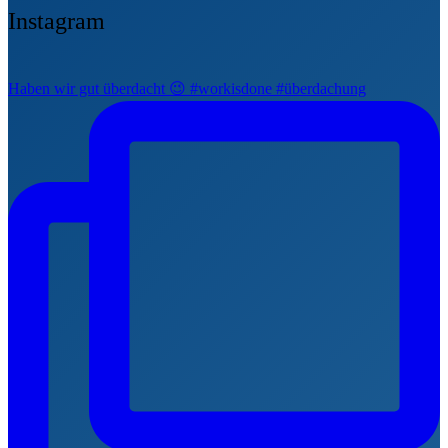
Instagram
Haben wir gut überdacht 😉 #workisdone #überdachung