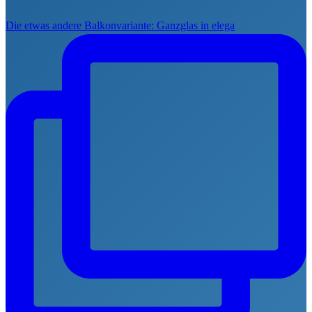
Die etwas andere Balkonvariante: Ganzglas in elega