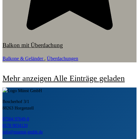
Balkon mit Überdachung
Balkone & Geländer
,
Überdachungen
Mehr anzeigen
Alle Einträge geladen
Boscherhof 3/1
88263 Horgenzell
07504 97049-0
0170 9034120
info@muenst-gmbh.de