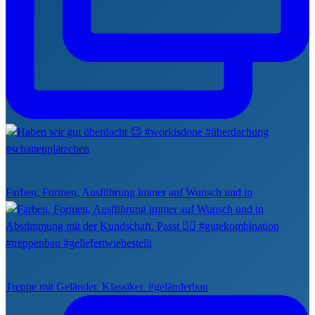
Farben, Formen, Ausführung immer auf Wunsch und in
Treppe mit Geländer. Klassiker. #geländerbau