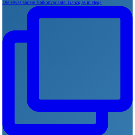
Die etwas andere Balkonvariante: Ganzglas in elega