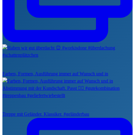
Farben, Formen, Ausführung immer auf Wunsch und in
Treppe mit Geländer. Klassiker. #geländerbau