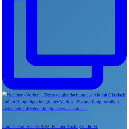
Und sie läuft wieder 💪🏼. Kleiner Ausflug in die Ve