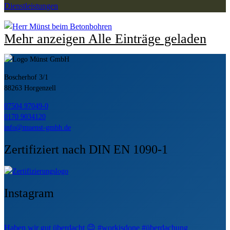
Dienstleistungen
Mehr anzeigen
Alle Einträge geladen
Boscherhof 3/1
88263 Horgenzell
07504 97049-0
0170 9034120
info@muenst-gmbh.de
Zertifiziert nach DIN EN 1090-1
Instagram
Haben wir gut überdacht 😉 #workisdone #überdachung