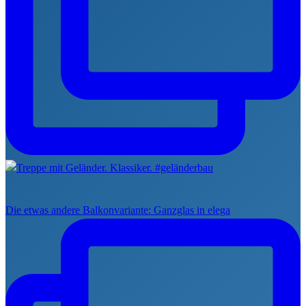
Die etwas andere Balkonvariante: Ganzglas in elega