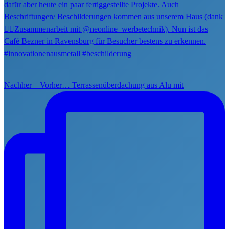
Nachher – Vorher… Terrassenüberdachung aus Alu mit